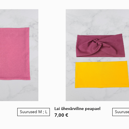
Lai ühevärviline peapael
Suurused M ; L
Suurus
7,00 €