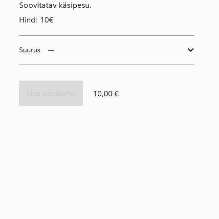
Soovitatav käsipesu.
Hind: 10€
Suurus
Lisa ostukorvi
10,00 €