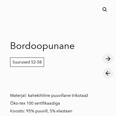
lisati ostukorvi.
Vaata ostukorvi
Bordoopunane
Suurused 52-58
Materjal: kahekihiline puuvillane trikotaaž
Öko-tex 100 sertifikaadiga
Koostis: 95% puuvill, 5% elastaan