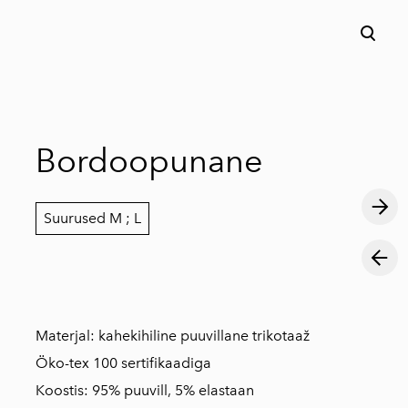
lisati ostukorvi.
Vaata ostukorvi
Bordoopunane
Suurused M ; L
Materjal: kahekihiline puuvillane trikotaaž
Öko-tex 100 sertifikaadiga
Koostis: 95% puuvill, 5% elastaan