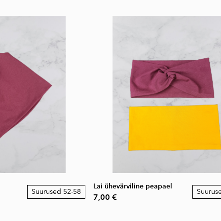
Lai ühevärviline peapael
Suurused 52-58
Suurus
7,00 €