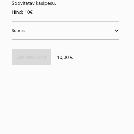
Soovitatav käsipesu.
Hind: 10€
Suurus
Lisa ostukorvi
10,00 €