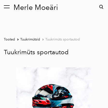
Merle Moeäri
lisati ostukorvi.
Vaata ostukorvi
Tooted
Tuukrimütsid
Tuukrimüts sportautod
Tuukrimüts sportautod