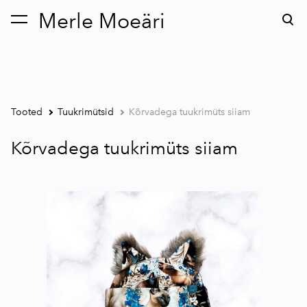
Merle Moeäri
lisati ostukorvi.
Vaata ostukorvi
Tooted
Tuukrimütsid
Kõrvadega tuukrimüts siiam
Kõrvadega tuukrimüts siiam