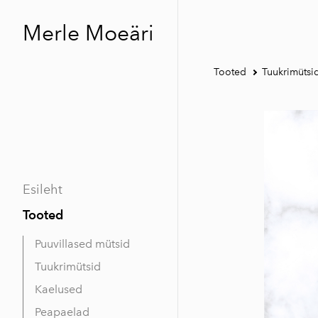
Merle Moeäri
Tooted
Tuukrimütsi
Esileht
Tooted
Puuvillased mütsid
Tuukrimütsid
Kaelused
Peapaelad