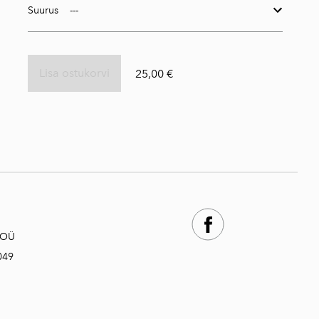
Suurus
Lisa ostukorvi
25,00 €
 OÜ
049