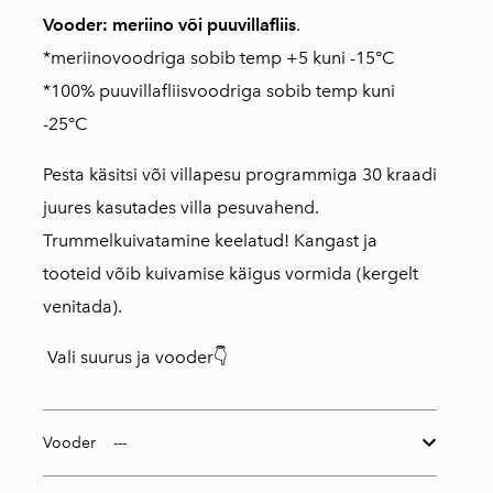
Vooder: meriino või puuvillafliis
.
*meriinovoodriga sobib temp +5 kuni -15°C
*100% puuvillafliisvoodriga sobib temp kuni
-25°C
Pesta käsitsi või villapesu programmiga 30 kraadi
juures kasutades villa pesuvahend.
Trummelkuivatamine keelatud! Kangast ja
tooteid võib kuivamise käigus vormida (kergelt
venitada).
Vali suurus ja vooder👇
Vooder