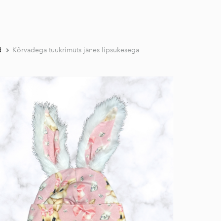
d
Kõrvadega tuukrimüts jänes lipsukesega