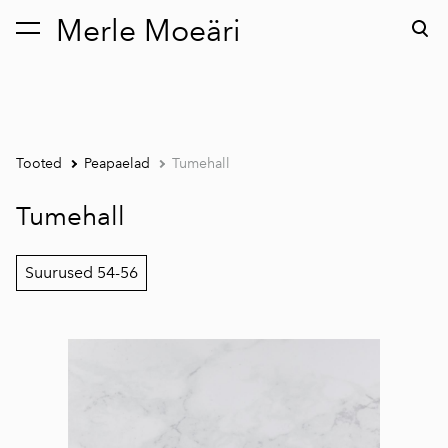
Merle Moeäri
lisati ostukorvi.
Vaata ostukorvi
Tooted
Peapaelad
Tumehall
Tumehall
Suurused 54-56