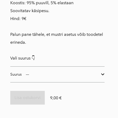
Koostis: 95% puuvill, 5% elastaan
Soovitatav käsipesu.
Hind: 9€
Palun pane tähele, et mustri asetus võib toodetel
erineda.
Vali suurus 👇
Suurus
Lisa ostukorvi
9,00 €