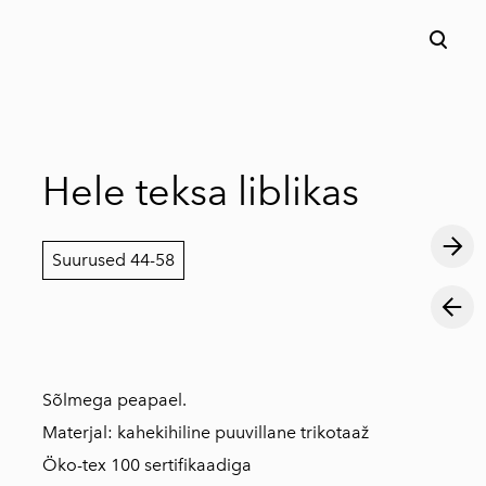
lisati ostukorvi.
Vaata ostukorvi
Hele teksa liblikas
Suurused 44-58
Sõlmega peapael.
Materjal: kahekihiline puuvillane trikotaaž
Öko-tex 100 sertifikaadiga