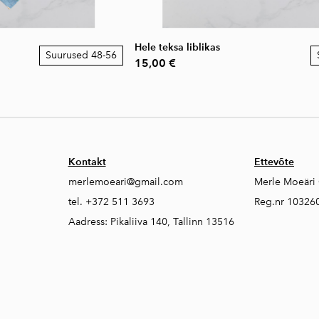
Hele teksa liblikas
Suurused 48-56
15,00 €
Kontakt
Ettevõte
merlemoeari@gmail.com
Merle Moeäri
tel. +372 511 3693
Reg.nr 10326
Aadress: Pikaliiva 140, Tallinn 13516