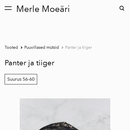
Merle Moeäri
lisati ostukorvi.
Vaata ostukorvi
Tooted
Puuvillased mütsid
Panter ja tiiger
Panter ja tiiger
Suurus 56-60