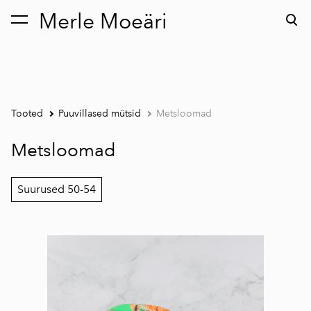
Merle Moeäri
lisati ostukorvi.
Vaata ostukorvi
Tooted
Puuvillased mütsid
Metsloomad
Metsloomad
Suurused 50-54