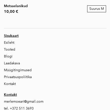
Metsaelanikud
Suurus M
10,00 €
Sisukaart
Esileht
Tooted
Blogi
Laadakava
Müügitingimused
Privaatsuspoliitika
Kontakt
Kontakt
merlemoeari@gmail.com
tel. +372 511 3693