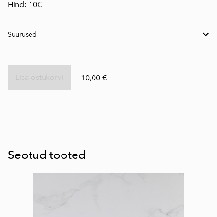
Hind: 10€
Suurused
Lisa ostukorvi
10,00 €
Seotud tooted