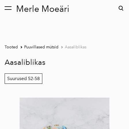
Merle Moeäri
lisati ostukorvi.
Vaata ostukorvi
Tooted
Puuvillased mütsid
Aasaliblikas
Aasaliblikas
Suurused 52-58