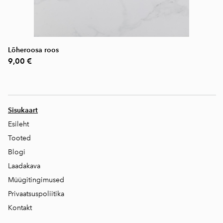
Lõheroosa roos
9,00 €
Sisukaart
Esileht
Tooted
Blogi
Laadakava
Müügitingimused
Privaatsuspoliitika
Kontakt