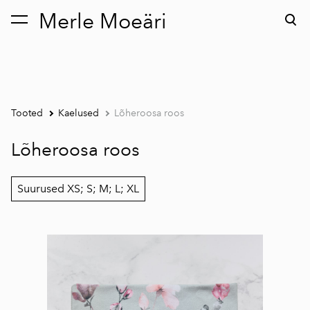
Merle Moeäri
lisati ostukorvi.
Vaata ostukorvi
Tooted
Kaelused
Lõheroosa roos
Lõheroosa roos
Suurused XS; S; M; L; XL