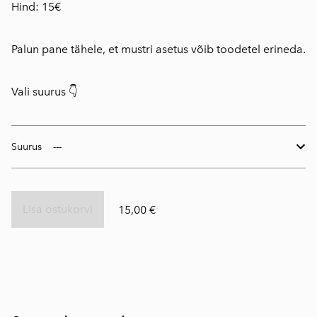
Hind: 15€
Palun pane tähele, et mustri asetus võib toodetel erineda.
Vali suurus 👇
Suurus
Lisa ostukorvi
15,00 €